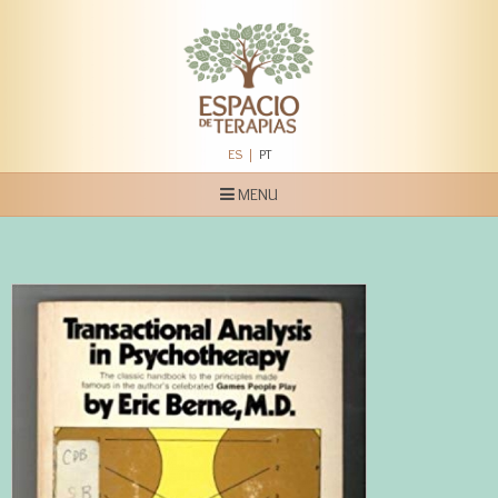
ES
PT
MENU
Home
Espacio de Terapias
Servicios
Quienes Somos
Blog
Contato