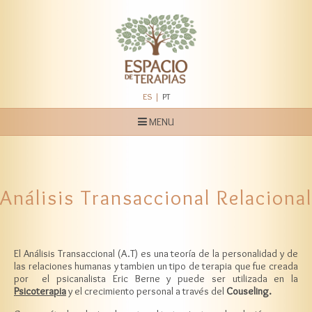
ES
PT
MENU
Home
Espacio de Terapias
Análisis Transaccional Relacional
Servicios
Quienes Somos
El Análisis Transaccional (A.T) es una teoría de la personalidad y de
Blog
las relaciones humanas y tambien un tipo de terapia que fue creada
por el psicanalista Eric Berne y puede ser utilizada en la
Contato
Psicoterapia
y el crecimiento personal a través del
Couseling.