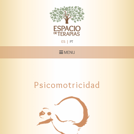
ES
PT
MENU
Home
Espacio de Terapias
Psicomotricidad
Servicios
Quienes Somos
Blog
Contato