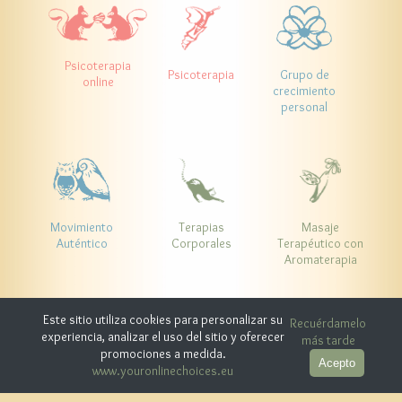
Psicoterapia
Psicoterapia
Grupo de
online
crecimiento
personal
Movimiento
Terapias
Masaje
Auténtico
Corporales
Terapéutico con
Aromaterapia
Análisis Transaccional Relacional
Asistencia Terapéutica Social
Este sitio utiliza cookies para personalizar su
Recuérdamelo
Psicoterapia Corporal y por el Movimento
experiencia, analizar el uso del sitio y oferecer
más tarde
promociones a medida.
Acepto
www.youronlinechoices.eu