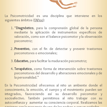
La Psicomotricidad es una disciplina que interviene en los
siguientes ámbitos (
FAPee
):
“
Diagnóstico
, para la comprensión global de la persona
mediante la aplicación de instrumentos específicos de
valoración, como son el balance psicomotor y la observación
psicomotriz;
Preventivo
, con el fin de detectar y prevenir trastornos
psicomotores o emocionales;
Educativo
, para facilitar la maduración psicomotriz;
Terapéutico
, como forma de intervención sobre trastornos
psicomotores del desarrollo y alteraciones emocionales y de
la personalidad.”
En la Psicomotricidad ofrecemos al niño un ambiente donde el
conocimiento, la emoción, el cuerpo y el movimiento pueden ser
integrados, favoreciendo así su desarrollo psicomotor y
socioafectivo. También permitimos al niño trabajar con su
autoconfianza y aumentar su consciencia corporal. Realizamos las
sesiones con la presencia de uno de los padres o con un cuidador.