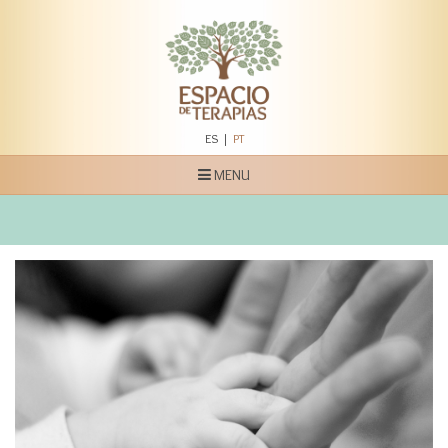
ES
PT
MENU
Home
Espaço de Terapias
Serviços
Quem Somos
Blog
Contato