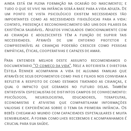
ainda está em plena formação na ocasião do nascimento; e
tudo o que se vive na infância será a base para a vida adulta. De
um ponto de vista psicológico existem necessidades tão
importantes como as necessidades fisiológicas para a vida:
contato, presença e recononhecimento são uns dos pilares da
existência saudável. Adultos vinculados emocionalmente com
as crianças e adolescentes têm a função de suprir tais
necessidades. Através de um entorno protetor e
compreensível as crianças poderão crescer como pessoas
empáticas, éticas, cooperativas e capazes de amar.
Para entender melhor deste assunto recomendamos o
documentario
"O começo da vida"
. Nele a roteirista e diretora
Estela Renner acompanha a vida de algumas familias que
através de seus depoimentos como pais e filhos nos convidam a
refletir a respeito de como estamos tratando as crianças, e
qual o impacto que geramos no futuro delas. Também
entrevista especialistas de distintos campos de conhecimento:
psicólogos, neurologistas, educadores, terapeutas,
economistas e ativistas que compartilham informações
valiosas e experiências sobre o tema da primeira infância. Os
bebês chegam ao mundo com capacidades espetalulares e muita
sensibilidade. A forma como lhes recebemos e acompanhamos é
crucial para sua saúde.